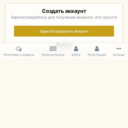
Создать аккаунт
Зарегистрируйтесь для получения аккаунта. Это просто!
Зарегистрировать аккаунт
Войти
Уже зарегистрированы? Войдите здесь.
Категории и разделы
Непрочитанные
Войти
Регистрация
Больше
Войти сейчас
Главная
Галерея
Pebble Beach Concours d'Elegance 2010
582
IPS Theme
by
IPSFocus
Язык
Cookies
mDiecast.com
Powered by Invision Community