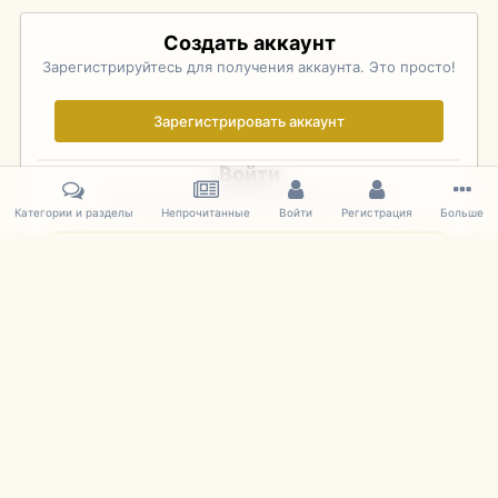
Создать аккаунт
Зарегистрируйтесь для получения аккаунта. Это просто!
Зарегистрировать аккаунт
Войти
Уже зарегистрированы? Войдите здесь.
Категории и разделы
Непрочитанные
Войти
Регистрация
Больше
Войти сейчас
Главная
Галерея
Pebble Beach Concours d'Elegance 2010
173
IPS Theme
by
IPSFocus
Язык
Cookies
mDiecast.com
Powered by Invision Community