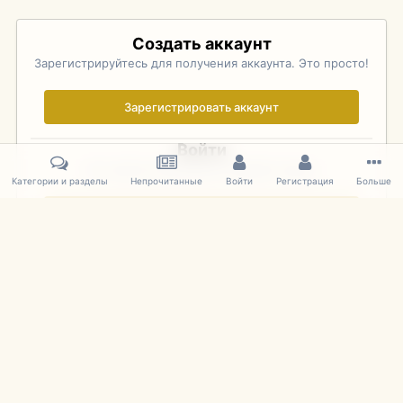
Создать аккаунт
Зарегистрируйтесь для получения аккаунта. Это просто!
Зарегистрировать аккаунт
Войти
Уже зарегистрированы? Войдите здесь.
Категории и разделы
Непрочитанные
Войти
Регистрация
Больше
Войти сейчас
Главная
Галерея
Pebble Beach Concours d'Elegance 2010
786
IPS Theme
by
IPSFocus
Язык
Cookies
mDiecast.com
Powered by Invision Community