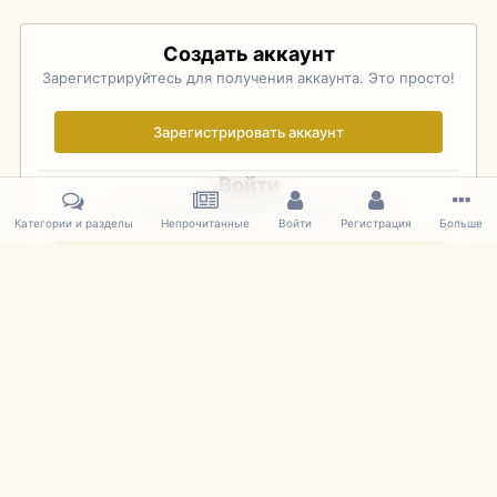
Создать аккаунт
Зарегистрируйтесь для получения аккаунта. Это просто!
Зарегистрировать аккаунт
Войти
Уже зарегистрированы? Войдите здесь.
Категории и разделы
Непрочитанные
Войти
Регистрация
Больше
Войти сейчас
Главная
Галерея
Pebble Beach Concours d'Elegance 2010
796
IPS Theme
by
IPSFocus
Язык
Cookies
mDiecast.com
Powered by Invision Community