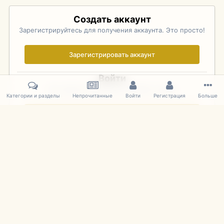
Создать аккаунт
Зарегистрируйтесь для получения аккаунта. Это просто!
Зарегистрировать аккаунт
Войти
Уже зарегистрированы? Войдите здесь.
Категории и разделы
Непрочитанные
Войти
Регистрация
Больше
Войти сейчас
Главная
Галерея
Pebble Beach Concours d'Elegance 2010
089
IPS Theme
by
IPSFocus
Язык
Cookies
mDiecast.com
Powered by Invision Community