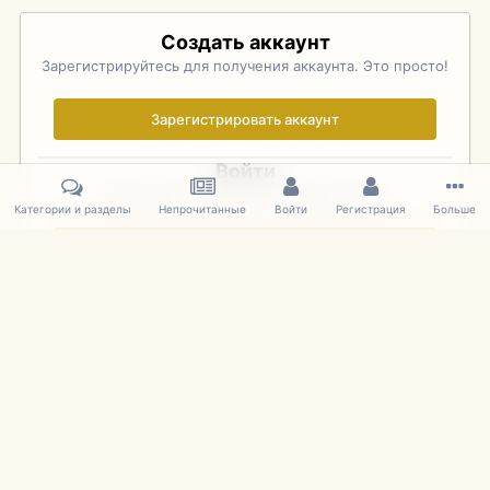
Создать аккаунт
Зарегистрируйтесь для получения аккаунта. Это просто!
Зарегистрировать аккаунт
Войти
Уже зарегистрированы? Войдите здесь.
Категории и разделы
Непрочитанные
Войти
Регистрация
Больше
Войти сейчас
Главная
Галерея
Pebble Beach Concours d'Elegance 2010
327
IPS Theme
by
IPSFocus
Язык
Cookies
mDiecast.com
Powered by Invision Community