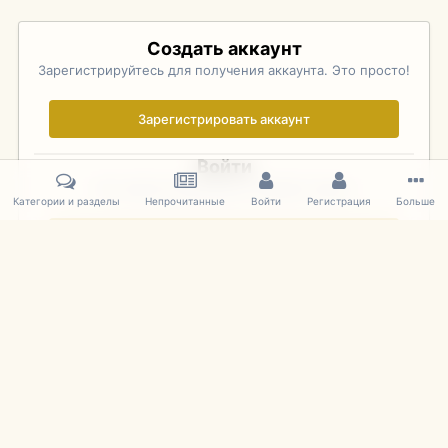
Создать аккаунт
Зарегистрируйтесь для получения аккаунта. Это просто!
Зарегистрировать аккаунт
Войти
Уже зарегистрированы? Войдите здесь.
Категории и разделы
Непрочитанные
Войти
Регистрация
Больше
Войти сейчас
Главная
Галерея
Pebble Beach Concours d'Elegance 2010
606
IPS Theme
by
IPSFocus
Язык
Cookies
mDiecast.com
Powered by Invision Community