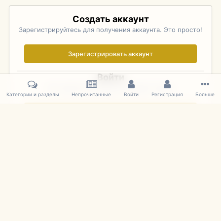
Создать аккаунт
Зарегистрируйтесь для получения аккаунта. Это просто!
Зарегистрировать аккаунт
Войти
Уже зарегистрированы? Войдите здесь.
Категории и разделы
Непрочитанные
Войти
Регистрация
Больше
Войти сейчас
Главная
Галерея
Pebble Beach Concours d'Elegance 2010
609
IPS Theme
by
IPSFocus
Язык
Cookies
mDiecast.com
Powered by Invision Community