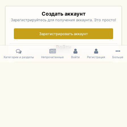
Создать аккаунт
Зарегистрируйтесь для получения аккаунта. Это просто!
Зарегистрировать аккаунт
Войти
Уже зарегистрированы? Войдите здесь.
Категории и разделы
Непрочитанные
Войти
Регистрация
Больше
Войти сейчас
Главная
Галерея
Pebble Beach Concours d'Elegance 2010
071
IPS Theme
by
IPSFocus
Язык
Cookies
mDiecast.com
Powered by Invision Community