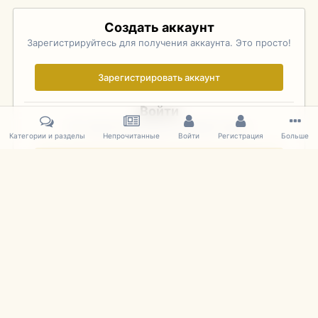
Создать аккаунт
Зарегистрируйтесь для получения аккаунта. Это просто!
Зарегистрировать аккаунт
Войти
Уже зарегистрированы? Войдите здесь.
Категории и разделы
Непрочитанные
Войти
Регистрация
Больше
Войти сейчас
Главная
Галерея
Pebble Beach Concours d'Elegance 2010
558
IPS Theme
by
IPSFocus
Язык
Cookies
mDiecast.com
Powered by Invision Community