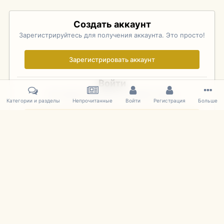
Создать аккаунт
Зарегистрируйтесь для получения аккаунта. Это просто!
Зарегистрировать аккаунт
Войти
Уже зарегистрированы? Войдите здесь.
Категории и разделы
Непрочитанные
Войти
Регистрация
Больше
Войти сейчас
Главная
Галерея
Pebble Beach Concours d'Elegance 2010
808
IPS Theme
by
IPSFocus
Язык
Cookies
mDiecast.com
Powered by Invision Community