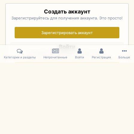
Создать аккаунт
Зарегистрируйтесь для получения аккаунта. Это просто!
Зарегистрировать аккаунт
Войти
Уже зарегистрированы? Войдите здесь.
Категории и разделы
Непрочитанные
Войти
Регистрация
Больше
Войти сейчас
Главная
Галерея
Pebble Beach Concours d'Elegance 2010
085
IPS Theme
by
IPSFocus
Язык
Cookies
mDiecast.com
Powered by Invision Community