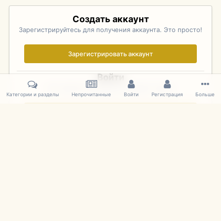
Создать аккаунт
Зарегистрируйтесь для получения аккаунта. Это просто!
Зарегистрировать аккаунт
Войти
Уже зарегистрированы? Войдите здесь.
Категории и разделы
Непрочитанные
Войти
Регистрация
Больше
Войти сейчас
Главная
Галерея
Pebble Beach Concours d'Elegance 2010
388
IPS Theme
by
IPSFocus
Язык
Cookies
mDiecast.com
Powered by Invision Community