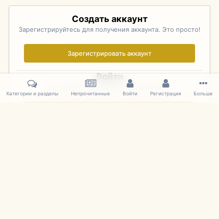
Создать аккаунт
Зарегистрируйтесь для получения аккаунта. Это просто!
Зарегистрировать аккаунт
Войти
Уже зарегистрированы? Войдите здесь.
Категории и разделы
Непрочитанные
Войти
Регистрация
Больше
Войти сейчас
Главная
Галерея
Pebble Beach Concours d'Elegance 2010
183
IPS Theme
by
IPSFocus
Язык
Cookies
mDiecast.com
Powered by Invision Community