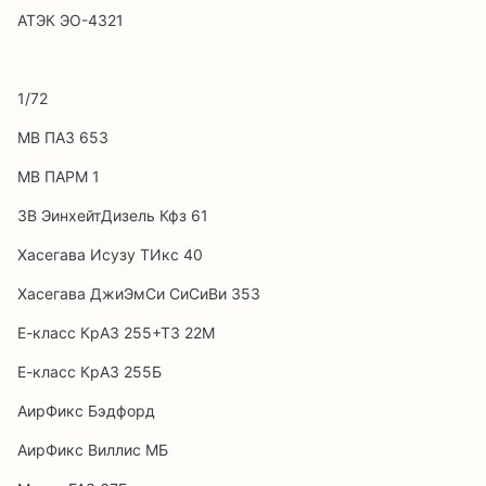
АТЭК ЭО-4321
1/72
МВ ПАЗ 653
МВ ПАРМ 1
ЗВ ЭинхейтДизель Кфз 61
Хасегава Исузу ТИкс 40
Хасегава ДжиЭмСи СиСиВи 353
Е-класс КрАЗ 255+ТЗ 22М
Е-класс КрАЗ 255Б
АирФикс Бэдфорд
АирФикс Виллис МБ