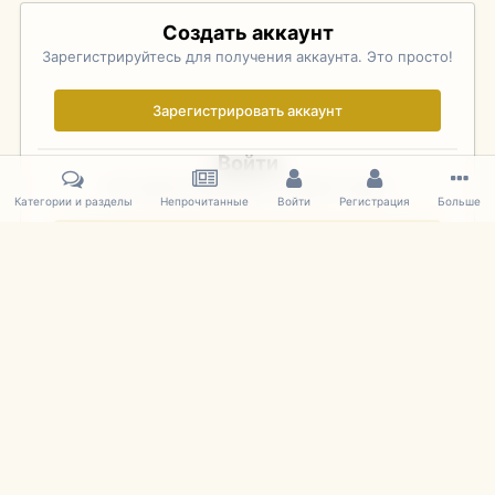
Создать аккаунт
Зарегистрируйтесь для получения аккаунта. Это просто!
Зарегистрировать аккаунт
Войти
Уже зарегистрированы? Войдите здесь.
Категории и разделы
Непрочитанные
Войти
Регистрация
Больше
Войти сейчас
Главная
Галерея
Фотографии Иностранных Моделей
1:43 
IPS Theme
by
IPSFocus
Язык
Cookies
mDiecast.com
Powered by Invision Community