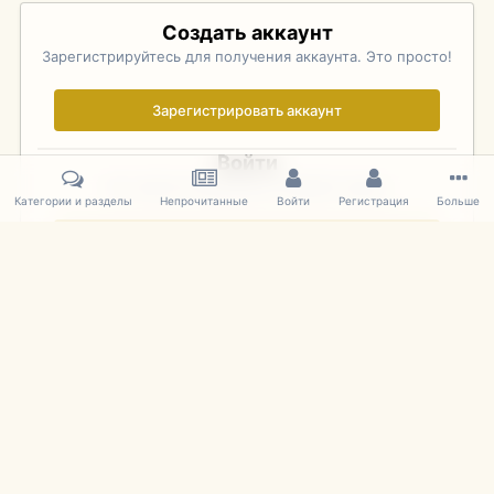
Создать аккаунт
Зарегистрируйтесь для получения аккаунта. Это просто!
Зарегистрировать аккаунт
Войти
Уже зарегистрированы? Войдите здесь.
Категории и разделы
Непрочитанные
Войти
Регистрация
Больше
Войти сейчас
Главная
Галерея
Фотографии Иностранных Моделей
1:43 
IPS Theme
by
IPSFocus
Язык
Cookies
mDiecast.com
Powered by Invision Community