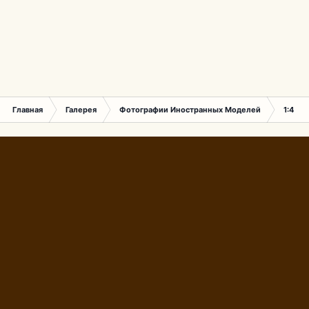
Главная
Галерея
Фотографии Иностранных Моделей
1:43 