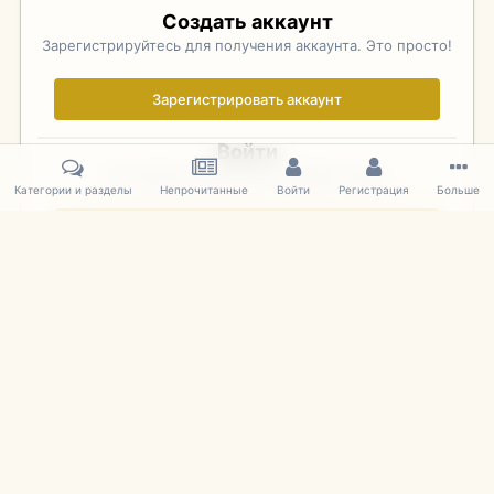
Создать аккаунт
Зарегистрируйтесь для получения аккаунта. Это просто!
Зарегистрировать аккаунт
Войти
Уже зарегистрированы? Войдите здесь.
Категории и разделы
Непрочитанные
Войти
Регистрация
Больше
Войти сейчас
Главная
Галерея
Фотографии Иностранных Моделей
1:43 
IPS Theme
by
IPSFocus
Язык
Cookies
mDiecast.com
Powered by Invision Community