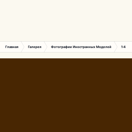
Главная
Галерея
Фотографии Иностранных Моделей
1:43 