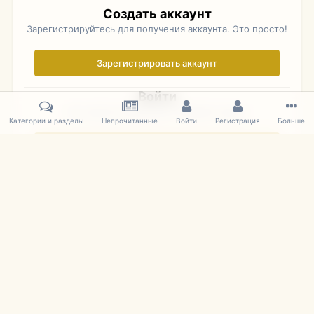
Создать аккаунт
Зарегистрируйтесь для получения аккаунта. Это просто!
Зарегистрировать аккаунт
Войти
Уже зарегистрированы? Войдите здесь.
Категории и разделы
Непрочитанные
Войти
Регистрация
Больше
Войти сейчас
Главная
Галерея
Фотографии Иностранных Моделей
1:43 
IPS Theme
by
IPSFocus
Язык
Cookies
mDiecast.com
Powered by Invision Community