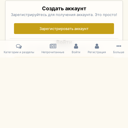
Создать аккаунт
Зарегистрируйтесь для получения аккаунта. Это просто!
Зарегистрировать аккаунт
Войти
Уже зарегистрированы? Войдите здесь.
Категории и разделы
Непрочитанные
Войти
Регистрация
Больше
Войти сейчас
Главная
Галерея
Фотографии Иностранных Моделей
1:43 
IPS Theme
by
IPSFocus
Язык
Cookies
mDiecast.com
Powered by Invision Community