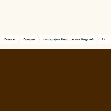
Главная
Галерея
Фотографии Иностранных Моделей
1:43 