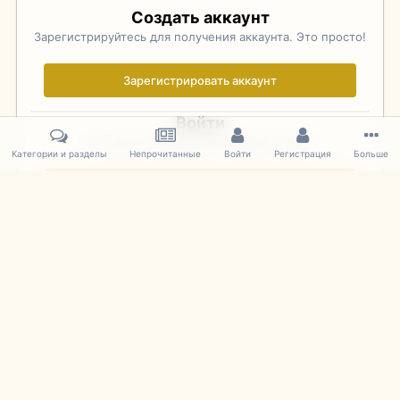
Создать аккаунт
Зарегистрируйтесь для получения аккаунта. Это просто!
Зарегистрировать аккаунт
Войти
Уже зарегистрированы? Войдите здесь.
Категории и разделы
Непрочитанные
Войти
Регистрация
Больше
Войти сейчас
Главная
Галерея
Фотографии Иностранных Моделей
1:43 
IPS Theme
by
IPSFocus
Язык
Cookies
mDiecast.com
Powered by Invision Community