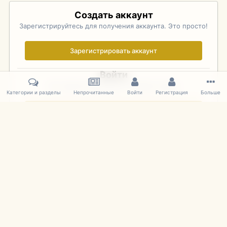
Создать аккаунт
Зарегистрируйтесь для получения аккаунта. Это просто!
Зарегистрировать аккаунт
Войти
Уже зарегистрированы? Войдите здесь.
Категории и разделы
Непрочитанные
Войти
Регистрация
Больше
Войти сейчас
Главная
Галерея
Фотографии Иностранных Моделей
1:43 
IPS Theme
by
IPSFocus
Язык
Cookies
mDiecast.com
Powered by Invision Community