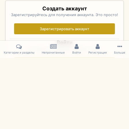
Создать аккаунт
Зарегистрируйтесь для получения аккаунта. Это просто!
Зарегистрировать аккаунт
Войти
Уже зарегистрированы? Войдите здесь.
Категории и разделы
Непрочитанные
Войти
Регистрация
Больше
Войти сейчас
Главная
Галерея
Фотографии Иностранных Моделей
1:43 
IPS Theme
by
IPSFocus
Язык
Cookies
mDiecast.com
Powered by Invision Community