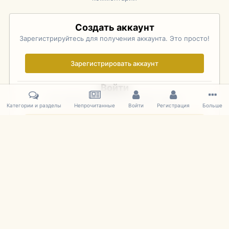
Создать аккаунт
Зарегистрируйтесь для получения аккаунта. Это просто!
Зарегистрировать аккаунт
Войти
Уже зарегистрированы? Войдите здесь.
Категории и разделы
Непрочитанные
Войти
Регистрация
Больше
Войти сейчас
Главная
Галерея
Фотографии Иностранных Моделей
1:43 
IPS Theme
by
IPSFocus
Язык
Cookies
mDiecast.com
Powered by Invision Community