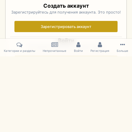
Создать аккаунт
Зарегистрируйтесь для получения аккаунта. Это просто!
Зарегистрировать аккаунт
Войти
Уже зарегистрированы? Войдите здесь.
Категории и разделы
Непрочитанные
Войти
Регистрация
Больше
Войти сейчас
Главная
Галерея
Фотографии Иностранных Моделей
1:43 
IPS Theme
by
IPSFocus
Язык
Cookies
mDiecast.com
Powered by Invision Community