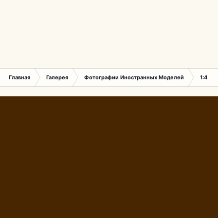
Главная
Галерея
Фотографии Иностранных Моделей
1:43 