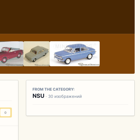
FROM THE CATEGORY:
NSU
· 30 изображений
0