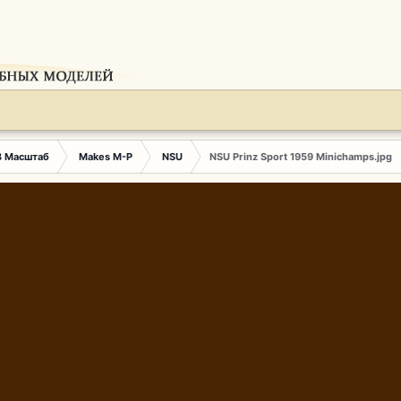
3 Масштаб
Makes M-P
NSU
NSU Prinz Sport 1959 Minichamps.jpg