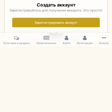
Создать аккаунт
Зарегистрируйтесь для получения аккаунта. Это просто!
Зарегистрировать аккаунт
Войти
Уже зарегистрированы? Войдите здесь.
Категории и разделы
Непрочитанные
Войти
Регистрация
Больше
Войти сейчас
Главная
Галерея
Фотографии Иностранных Моделей
1:43 
IPS Theme
by
IPSFocus
Язык
Cookies
mDiecast.com
Powered by Invision Community