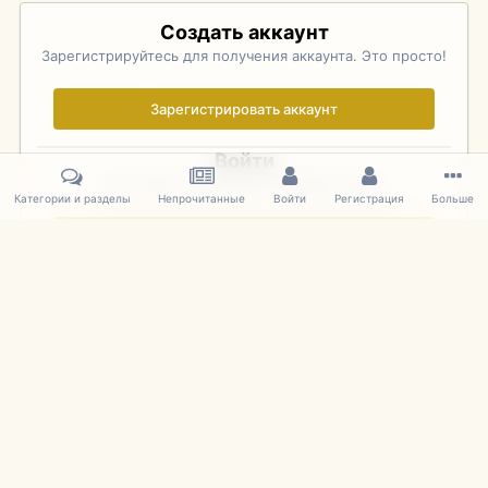
Создать аккаунт
Зарегистрируйтесь для получения аккаунта. Это просто!
Зарегистрировать аккаунт
Войти
Уже зарегистрированы? Войдите здесь.
Категории и разделы
Непрочитанные
Войти
Регистрация
Больше
Войти сейчас
Главная
Галерея
Фотографии Иностранных Моделей
1:43 
IPS Theme
by
IPSFocus
Язык
Cookies
mDiecast.com
Powered by Invision Community