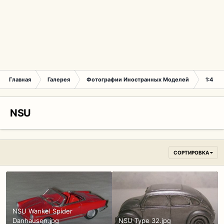
Главная
Галерея
Фотографии Иностранных Моделей
1:43 
NSU
СОРТИРОВКА
NSU Wankel Spider
Danhausen.jpg
NSU Type 32.jpg