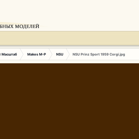
3 Масштаб
Makes M-P
NSU
NSU Prinz Sport 1959 Corgi.jpg