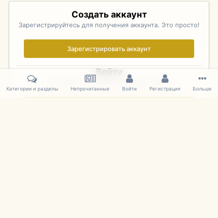
Создать аккаунт
Зарегистрируйтесь для получения аккаунта. Это просто!
Зарегистрировать аккаунт
Войти
Уже зарегистрированы? Войдите здесь.
Категории и разделы
Непрочитанные
Войти
Регистрация
Больше
Войти сейчас
Главная
Галерея
Фотографии Советских Моделей
1:43 Мас
IPS Theme
by
IPSFocus
Язык
Cookies
mDiecast.com
Powered by Invision Community