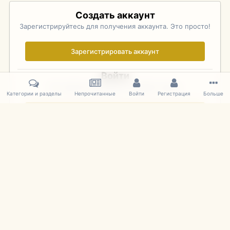
Создать аккаунт
Зарегистрируйтесь для получения аккаунта. Это просто!
Зарегистрировать аккаунт
Войти
Уже зарегистрированы? Войдите здесь.
Категории и разделы
Непрочитанные
Войти
Регистрация
Больше
Войти сейчас
Главная
Галерея
Фотографии Советских Моделей
1:43 Мас
IPS Theme
by
IPSFocus
Язык
Cookies
mDiecast.com
Powered by Invision Community