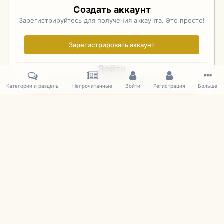
Создать аккаунт
Зарегистрируйтесь для получения аккаунта. Это просто!
Зарегистрировать аккаунт
Войти
Уже зарегистрированы? Войдите здесь.
Категории и разделы
Непрочитанные
Войти
Регистрация
Больше
Войти сейчас
Главная
Галерея
Фотографии Советских Моделей
1:43 Мас
IPS Theme
by
IPSFocus
Язык
Cookies
mDiecast.com
Powered by Invision Community