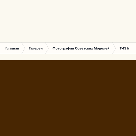
Главная
Галерея
Фотографии Советских Моделей
1:43 Мас