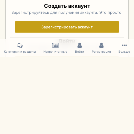
Создать аккаунт
Зарегистрируйтесь для получения аккаунта. Это просто!
Зарегистрировать аккаунт
Войти
Уже зарегистрированы? Войдите здесь.
Категории и разделы
Непрочитанные
Войти
Регистрация
Больше
Войти сейчас
Главная
Галерея
Фотографии Советских Моделей
1:43 Мас
IPS Theme
by
IPSFocus
Язык
Cookies
mDiecast.com
Powered by Invision Community