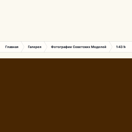
Главная
Галерея
Фотографии Советских Моделей
1:43 Мас