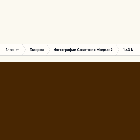
Главная
Галерея
Фотографии Советских Моделей
1:43 Мас