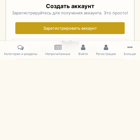
Создать аккаунт
Зарегистрируйтесь для получения аккаунта. Это просто!
Зарегистрировать аккаунт
Войти
Уже зарегистрированы? Войдите здесь.
Категории и разделы
Непрочитанные
Войти
Регистрация
Больше
Войти сейчас
Главная
Галерея
Фотографии Советских Моделей
1:43 Мас
IPS Theme
by
IPSFocus
Язык
Cookies
mDiecast.com
Powered by Invision Community