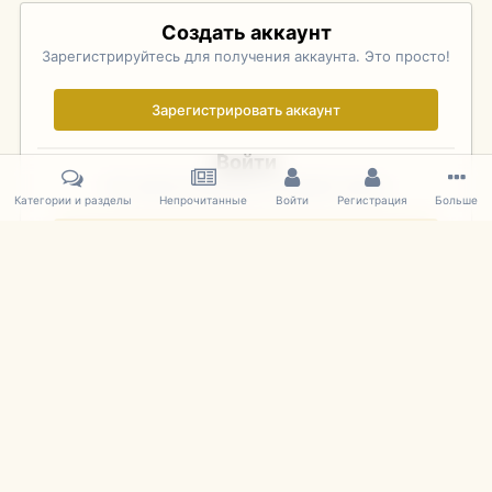
Создать аккаунт
Зарегистрируйтесь для получения аккаунта. Это просто!
Зарегистрировать аккаунт
Войти
Уже зарегистрированы? Войдите здесь.
Категории и разделы
Непрочитанные
Войти
Регистрация
Больше
Войти сейчас
Главная
Галерея
Фотографии Советских Моделей
1:43 Мас
IPS Theme
by
IPSFocus
Язык
Cookies
mDiecast.com
Powered by Invision Community