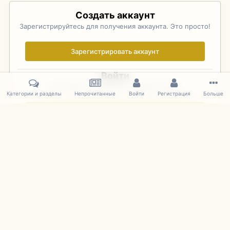
Создать аккаунт
Зарегистрируйтесь для получения аккаунта. Это просто!
Зарегистрировать аккаунт
Войти
Уже зарегистрированы? Войдите здесь.
Категории и разделы
Непрочитанные
Войти
Регистрация
Больше
Войти сейчас
Главная
Галерея
Фотографии Советских Моделей
1:43 Мас
IPS Theme
by
IPSFocus
Язык
Cookies
mDiecast.com
Powered by Invision Community