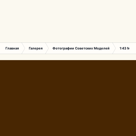
Главная
Галерея
Фотографии Советских Моделей
1:43 Мас