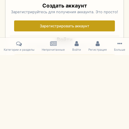
Создать аккаунт
Зарегистрируйтесь для получения аккаунта. Это просто!
Зарегистрировать аккаунт
Войти
Уже зарегистрированы? Войдите здесь.
Категории и разделы
Непрочитанные
Войти
Регистрация
Больше
Войти сейчас
Главная
Галерея
Фотографии Советских Моделей
1:43 Мас
IPS Theme
by
IPSFocus
Язык
Cookies
mDiecast.com
Powered by Invision Community