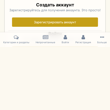
Создать аккаунт
Зарегистрируйтесь для получения аккаунта. Это просто!
Зарегистрировать аккаунт
Войти
Уже зарегистрированы? Войдите здесь.
Категории и разделы
Непрочитанные
Войти
Регистрация
Больше
Войти сейчас
Главная
Галерея
Фотографии Советских Моделей
1:43 Мас
IPS Theme
by
IPSFocus
Язык
Cookies
mDiecast.com
Powered by Invision Community