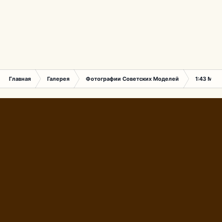
Главная
Галерея
Фотографии Советских Моделей
1:43 Мас