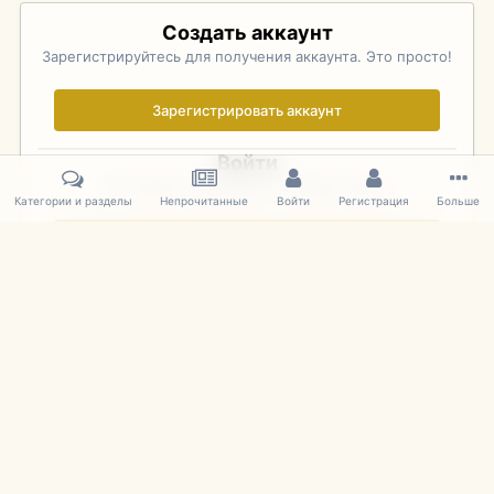
Создать аккаунт
Зарегистрируйтесь для получения аккаунта. Это просто!
Зарегистрировать аккаунт
Войти
Уже зарегистрированы? Войдите здесь.
Категории и разделы
Непрочитанные
Войти
Регистрация
Больше
Войти сейчас
Главная
Галерея
Фотографии Советских Моделей
1:43 Мас
IPS Theme
by
IPSFocus
Язык
Cookies
mDiecast.com
Powered by Invision Community