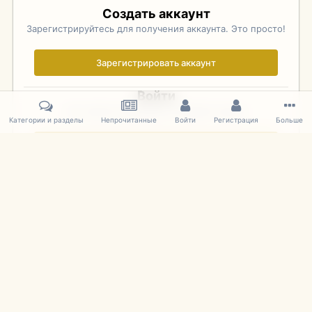
Создать аккаунт
Зарегистрируйтесь для получения аккаунта. Это просто!
Зарегистрировать аккаунт
Войти
Уже зарегистрированы? Войдите здесь.
Категории и разделы
Непрочитанные
Войти
Регистрация
Больше
Войти сейчас
Главная
Галерея
Фотографии Советских Моделей
1:43 Мас
IPS Theme
by
IPSFocus
Язык
Cookies
mDiecast.com
Powered by Invision Community