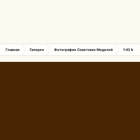
Главная
Галерея
Фотографии Советских Моделей
1:43 Мас