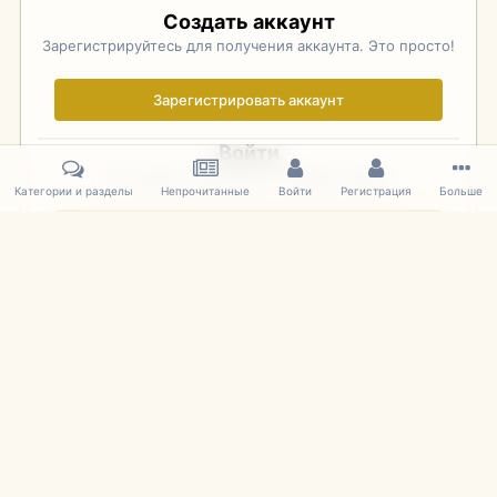
Создать аккаунт
Зарегистрируйтесь для получения аккаунта. Это просто!
Зарегистрировать аккаунт
Войти
Уже зарегистрированы? Войдите здесь.
Категории и разделы
Непрочитанные
Войти
Регистрация
Больше
Войти сейчас
Главная
Галерея
Фотографии Иностранных Моделей
1:43 
IPS Theme
by
IPSFocus
Язык
Cookies
mDiecast.com
Powered by Invision Community