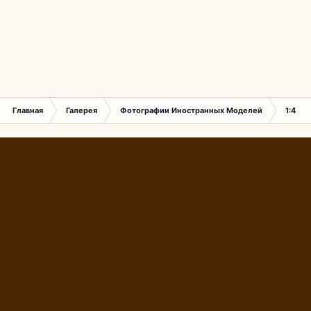
Главная
Галерея
Фотографии Иностранных Моделей
1:43 