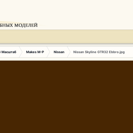
3 Масштаб
Makes M-P
Nissan
Nissan Skyline GTR32 Ebbro.jpg