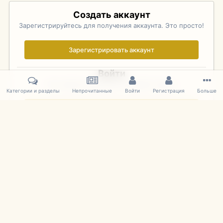
Создать аккаунт
Зарегистрируйтесь для получения аккаунта. Это просто!
Зарегистрировать аккаунт
Войти
Уже зарегистрированы? Войдите здесь.
Категории и разделы
Непрочитанные
Войти
Регистрация
Больше
Войти сейчас
Главная
Галерея
Фотографии Иностранных Моделей
1:43 
IPS Theme
by
IPSFocus
Язык
Cookies
mDiecast.com
Powered by Invision Community