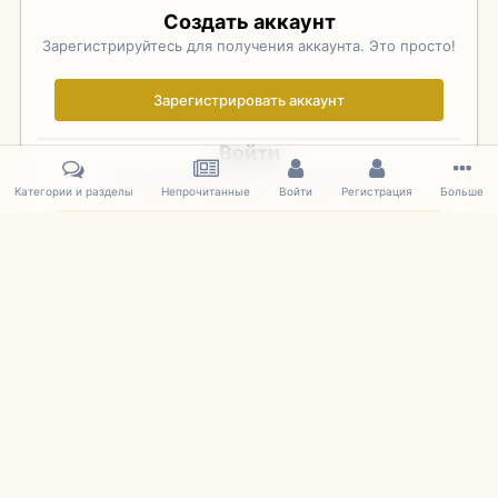
Создать аккаунт
Зарегистрируйтесь для получения аккаунта. Это просто!
Зарегистрировать аккаунт
Войти
Уже зарегистрированы? Войдите здесь.
Категории и разделы
Непрочитанные
Войти
Регистрация
Больше
Войти сейчас
Главная
Галерея
Фотографии Иностранных Моделей
1:43 
IPS Theme
by
IPSFocus
Язык
Cookies
mDiecast.com
Powered by Invision Community