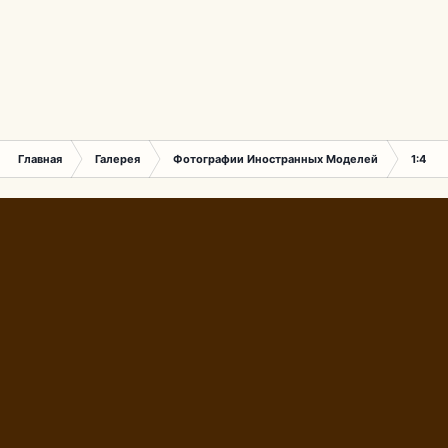
Главная
Галерея
Фотографии Иностранных Моделей
1:43 