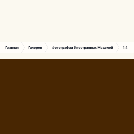
Главная
Галерея
Фотографии Иностранных Моделей
1:43 