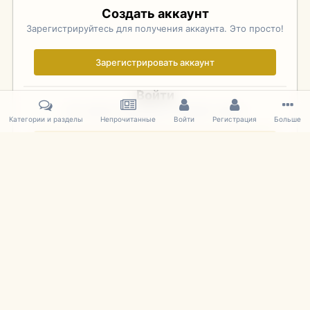
Создать аккаунт
Зарегистрируйтесь для получения аккаунта. Это просто!
Зарегистрировать аккаунт
Войти
Уже зарегистрированы? Войдите здесь.
Категории и разделы
Непрочитанные
Войти
Регистрация
Больше
Войти сейчас
Главная
Галерея
Фотографии Иностранных Моделей
1:43 
IPS Theme
by
IPSFocus
Язык
Cookies
mDiecast.com
Powered by Invision Community