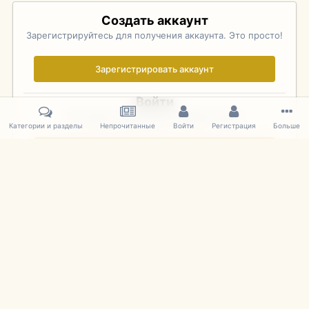
Создать аккаунт
Зарегистрируйтесь для получения аккаунта. Это просто!
Зарегистрировать аккаунт
Войти
Уже зарегистрированы? Войдите здесь.
Категории и разделы
Непрочитанные
Войти
Регистрация
Больше
Войти сейчас
Главная
Галерея
Фотографии Иностранных Моделей
1:43 
IPS Theme
by
IPSFocus
Язык
Cookies
mDiecast.com
Powered by Invision Community