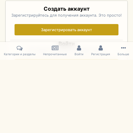
Создать аккаунт
Зарегистрируйтесь для получения аккаунта. Это просто!
Зарегистрировать аккаунт
Войти
Уже зарегистрированы? Войдите здесь.
Категории и разделы
Непрочитанные
Войти
Регистрация
Больше
Войти сейчас
Главная
Галерея
Фотографии Иностранных Моделей
1:43 
IPS Theme
by
IPSFocus
Язык
Cookies
mDiecast.com
Powered by Invision Community