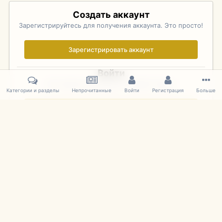
Создать аккаунт
Зарегистрируйтесь для получения аккаунта. Это просто!
Зарегистрировать аккаунт
Войти
Уже зарегистрированы? Войдите здесь.
Категории и разделы
Непрочитанные
Войти
Регистрация
Больше
Войти сейчас
Главная
Галерея
Фотографии Иностранных Моделей
1:43 
IPS Theme
by
IPSFocus
Язык
Cookies
mDiecast.com
Powered by Invision Community