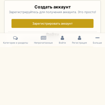
Создать аккаунт
Зарегистрируйтесь для получения аккаунта. Это просто!
Зарегистрировать аккаунт
Войти
Уже зарегистрированы? Войдите здесь.
Категории и разделы
Непрочитанные
Войти
Регистрация
Больше
Войти сейчас
Главная
Галерея
Фотографии Иностранных Моделей
1:43 
IPS Theme
by
IPSFocus
Язык
Cookies
mDiecast.com
Powered by Invision Community